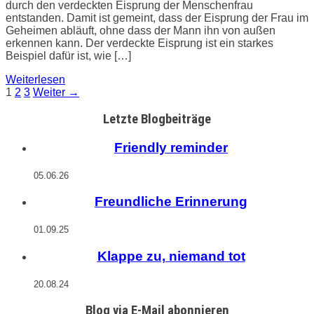
durch den verdeckten Eisprung der Menschenfrau
entstanden. Damit ist gemeint, dass der Eisprung der Frau im
Geheimen abläuft, ohne dass der Mann ihn von außen
erkennen kann. Der verdeckte Eisprung ist ein starkes
Beispiel dafür ist, wie […]
Weiterlesen
Seitennummerierung
1
2
3
Weiter →
Letzte Blogbeiträge
der
Friendly reminder
Beiträge
05.06.26
Freundliche Erinnerung
01.09.25
Klappe zu, niemand tot
20.08.24
Blog via E-Mail abonnieren