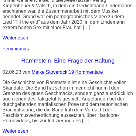
immer weitere Kreise. Mittlerweile hat der Verlag
Kiepenheuer & Witsch, in dem ein Gedichtband Lindemanns
erschienen war, die Zusammenarbeit mit dem Musiker
beendet. Grund war ein pornographisches Video zu dem
Lied “Till the end” aus dem Jahr 2020, in dem Lindemann
extrem harten Sex mit einer Frau hat. […]
Weiterlesen
Feminismus
Rammstein: Eine Frage der Haltung
02.06.23
von
Meike Stoverock
19 Kommentare
Die Geschichte von Rammstein ist eine Geschichte voller
Skandale. Die Band hat schon immer nicht nur mit den
Grenzen des guten Geschmacks, sondern ganz ausdrücklich
auch jenen des Taktgefühls gespielt. Angefangen bei der
durchgehenden martialischen Pose und dem teutonischen
Brachialsound, die die Band früh dem Verdacht der
Faschismusverherrlichung aussetzten, über Hardcore-
Pornovideos, bis zur Indizierung des […]
Weiterlesen