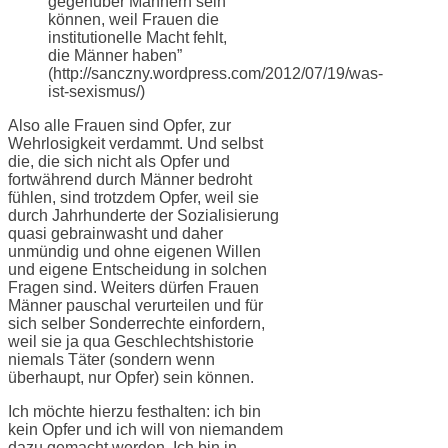
gegenüber Männern sein
können, weil Frauen die
institutionelle Macht fehlt,
die Männer haben”
(http://sanczny.wordpress.com/2012/07/19/was-
ist-sexismus/)
Also alle Frauen sind Opfer, zur
Wehrlosigkeit verdammt. Und selbst
die, die sich nicht als Opfer und
fortwährend durch Männer bedroht
fühlen, sind trotzdem Opfer, weil sie
durch Jahrhunderte der Sozialisierung
quasi gebrainwasht und daher
unmündig und ohne eigenen Willen
und eigene Entscheidung in solchen
Fragen sind. Weiters dürfen Frauen
Männer pauschal verurteilen und für
sich selber Sonderrechte einfordern,
weil sie ja qua Geschlechtshistorie
niemals Täter (sondern wenn
überhaupt, nur Opfer) sein können.
Ich möchte hierzu festhalten: ich bin
kein Opfer und ich will von niemandem
dazu gemacht werden. Ich bin in