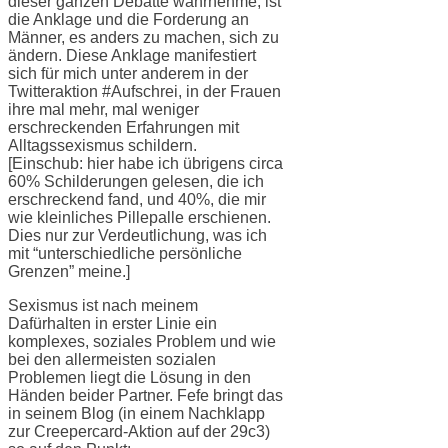
dieser ganzen Debatte wahrnehme, ist
die Anklage und die Forderung an
Männer, es anders zu machen, sich zu
ändern. Diese Anklage manifestiert
sich für mich unter anderem in der
Twitteraktion #Aufschrei, in der Frauen
ihre mal mehr, mal weniger
erschreckenden Erfahrungen mit
Alltagssexismus schildern.
[Einschub: hier habe ich übrigens circa
60% Schilderungen gelesen, die ich
erschreckend fand, und 40%, die mir
wie kleinliches Pillepalle erschienen.
Dies nur zur Verdeutlichung, was ich
mit “unterschiedliche persönliche
Grenzen” meine.]
Sexismus ist nach meinem
Dafürhalten in erster Linie ein
komplexes, soziales Problem und wie
bei den allermeisten sozialen
Problemen liegt die Lösung in den
Händen beider Partner. Fefe bringt das
in seinem Blog (in einem Nachklapp
zur Creepercard-Aktion auf der 29c3)