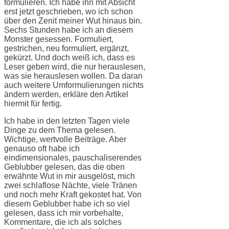
formulieren. Ich habe ihn mit Absicht
erst jetzt geschrieben, wo ich schon
über den Zenit meiner Wut hinaus bin.
Sechs Stunden habe ich an diesem
Monster gesessen. Formuliert,
gestrichen, neu formuliert, ergänzt,
gekürzt. Und doch weiß ich, dass es
Leser geben wird, die nur herauslesen,
was sie herauslesen wollen. Da daran
auch weitere Umformulierungen nichts
ändern werden, erkläre den Artikel
hiermit für fertig.
Ich habe in den letzten Tagen viele
Dinge zu dem Thema gelesen.
Wichtige, wertvolle Beiträge. Aber
genauso oft habe ich
eindimensionales, pauschaliserendes
Geblubber gelesen, das die oben
erwähnte Wut in mir ausgelöst, mich
zwei schlaflose Nächte, viele Tränen
und noch mehr Kraft gekostet hat. Von
diesem Geblubber habe ich so viel
gelesen, dass ich mir vorbehalte,
Kommentare, die ich als solches