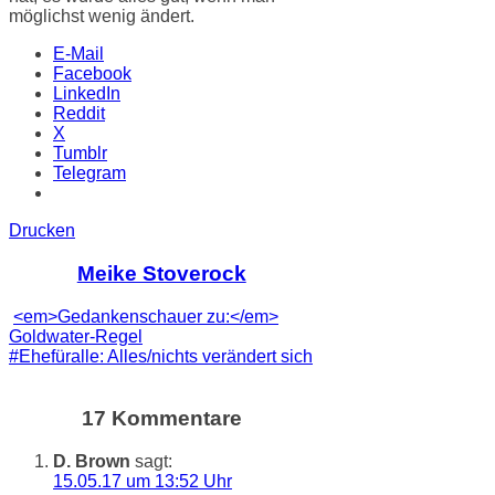
möglichst wenig ändert.
E-Mail
Facebook
LinkedIn
Reddit
X
Tumblr
Telegram
Drucken
Meike Stoverock
<em>Gedankenschauer zu:</em>
Goldwater-Regel
#Ehefüralle: Alles/nichts verändert sich
17 Kommentare
D. Brown
sagt:
15.05.17 um 13:52 Uhr