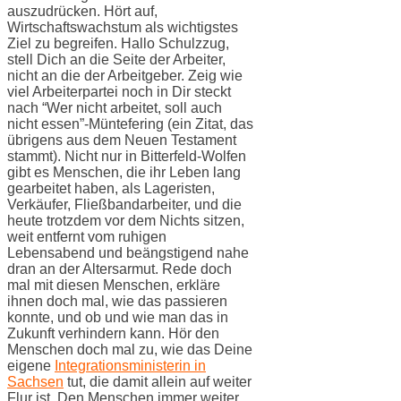
auszudrücken. Hört auf,
Wirtschaftswachstum als wichtigstes
Ziel zu begreifen. Hallo Schulzzug,
stell Dich an die Seite der Arbeiter,
nicht an die der Arbeitgeber. Zeig wie
viel Arbeiterpartei noch in Dir steckt
nach “Wer nicht arbeitet, soll auch
nicht essen”-Müntefering (ein Zitat, das
übrigens aus dem Neuen Testament
stammt). Nicht nur in Bitterfeld-Wolfen
gibt es Menschen, die ihr Leben lang
gearbeitet haben, als Lageristen,
Verkäufer, Fließbandarbeiter, und die
heute trotzdem vor dem Nichts sitzen,
weit entfernt vom ruhigen
Lebensabend und beängstigend nahe
dran an der Altersarmut. Rede doch
mal mit diesen Menschen, erkläre
ihnen doch mal, wie das passieren
konnte, und ob und wie man das in
Zukunft verhindern kann. Hör den
Menschen doch mal zu, wie das Deine
eigene
Integrationsministerin in
Sachsen
tut, die damit allein auf weiter
Flur ist. Den Menschen immer weiter