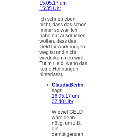
15.05.17 um
15:35 Uhr
Ich schrieb eben
nicht, dass das schon
immer so war. Ich
habe nur ausdrücken
wollen, dass das
Geld für Änderungen
weg ist und nicht
wiederkommen wird.
Tut mir leid, wenn das
keine Hoffnungen
hinterlässt.
ClaudiaBerlin
sagt:
16.05.17 um
07:40 Uhr
Wieviel GELD
wäre denn
nötig, um z.B.
die
demütigenden