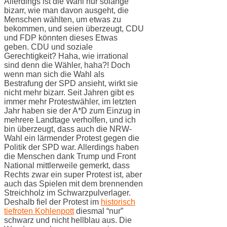
Allerdings ist die Wahl nur solange
bizarr, wie man davon ausgeht, die
Menschen wählten, um etwas zu
bekommen, und seien überzeugt, CDU
und FDP könnten dieses Etwas
geben. CDU und soziale
Gerechtigkeit? Haha, wie irrational
sind denn die Wähler, haha?! Doch
wenn man sich die Wahl als
Bestrafung der SPD ansieht, wirkt sie
nicht mehr bizarr. Seit Jahren gibt es
immer mehr Protestwähler, im letzten
Jahr haben sie der A*D zum Einzug in
mehrere Landtage verholfen, und ich
bin überzeugt, dass auch die NRW-
Wahl ein lärmender Protest gegen die
Politik der SPD war. Allerdings haben
die Menschen dank Trump und Front
National mittlerweile gemerkt, dass
Rechts zwar ein super Protest ist, aber
auch das Spielen mit dem brennenden
Streichholz im Schwarzpulverlager.
Deshalb fiel der Protest im
historisch
tiefroten Kohlenpott
diesmal “nur”
schwarz und nicht hellblau aus. Die